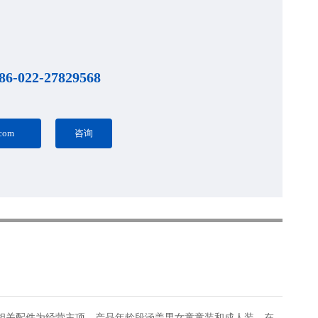
86-022-27829568
.com
咨询
相关配件为经营主项。产品年龄段涵盖男女童童装和成人装。在