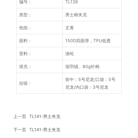
编号：
TL139
类型：
男士棉夹克
色组：
丈青
面料：
150D四面弹，TPU低透
里料：
涤纶
填充：
假羽绒、80g针棉
前中：5号尼龙/口袋：5号
拉链：
尼龙/内口袋：3号尼龙
上一页
TL141-男士夹克
下一页
TL141-男士夹克